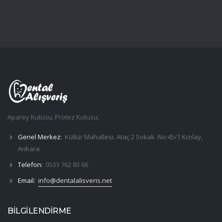
Aparey Kutusu, Protez Kutusu,
Genel Merkez:
Kültür Mahallesi. Ataç 2 Sokak. No:45/1 Kızılay,
Ankara
Telefon:
0533 762 83 66
Email:
info@dentalalisveris.net
BİLGİLENDİRME