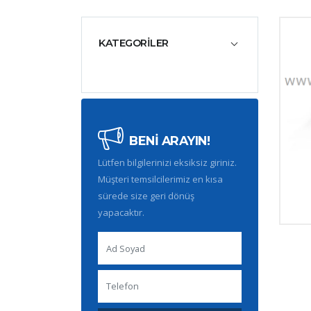
KATEGORİLER
BENİ ARAYIN!
Lütfen bilgilerinizi eksiksiz giriniz.
Müşteri temsilcilerimiz en kısa
sürede size geri dönüş
yapacaktır.