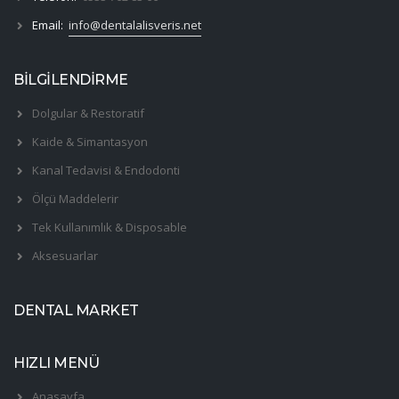
Email:
info@dentalalisveris.net
BİLGİLENDİRME
Dolgular & Restoratif
Kaide & Simantasyon
Kanal Tedavisi & Endodonti
Ölçü Maddelerir
Tek Kullanımlık & Disposable
Aksesuarlar
DENTAL MARKET
HIZLI MENÜ
Anasayfa