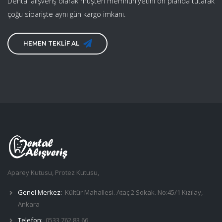
Dental alışveriş olarak müşteri memnuniyetini ön planda tutarak
çoğu siparişte aynı gün kargo imkanı.
HEMEN TEKLİF AL
Aparey Kutusu, Protez Kutusu,
Genel Merkez:
Kültür Mahallesi. Ataç 2 Sokak. No:45/1 Kızılay,
Ankara
Telefon:
0533 762 83 66