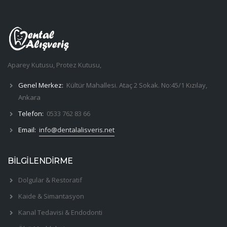
Aparey Kutusu, Protez Kutusu,
Genel Merkez:
Kültür Mahallesi. Ataç 2 Sokak. No:45/1 Kızılay,
Ankara
Telefon:
0533 762 83 66
Email:
info@dentalalisveris.net
BİLGİLENDİRME
Dolgular & Restoratif
Kaide & Simantasyon
Kanal Tedavisi & Endodonti