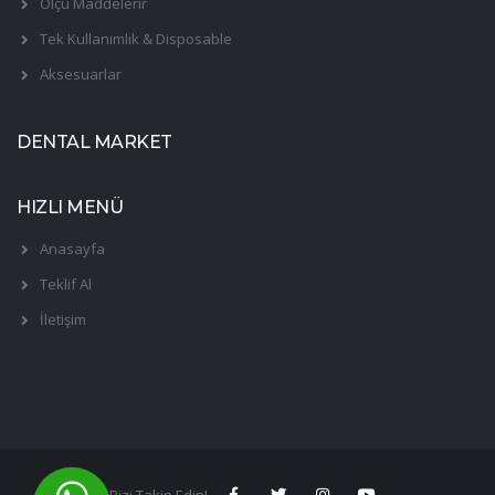
Ölçü Maddelerir
Tek Kullanımlık & Disposable
Aksesuarlar
DENTAL MARKET
HIZLI MENÜ
Anasayfa
Teklif Al
İletişim
Bizi Takip Edin!