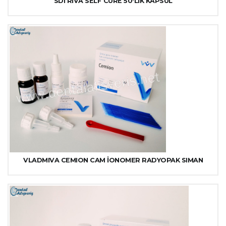
SDI RIVA SELF CURE 50'LİK KAPSÜL
VLADMIVA CEMION CAM İONOMER RADYOPAK SIMAN