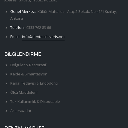
Genel Merkez:
Kültür Mahallesi. Ataç 2 Sokak. No:45/1 Kızılay,
Ankara
Telefon:
0533 762 83 66
Email:
info@dentalalisveris.net
BİLGİLENDİRME
Dolgular & Restoratif
Kaide & Simantasyon
Kanal Tedavisi & Endodonti
Ölçü Maddelerir
Tek Kullanımlık & Disposable
Aksesuarlar