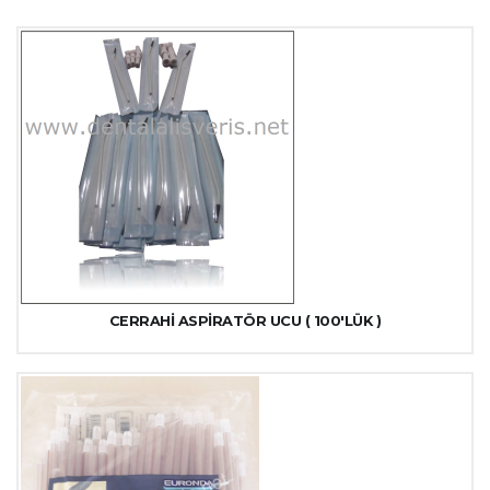
CERRAHİ ASPİRATÖR UCU ( 100'LÜK )