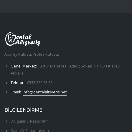
Aparey Kutusu, Protez Kutusu,
Genel Merkez:
Kültür Mahallesi. Ataç 2 Sokak. No:45/1 Kızılay,
Ankara
Telefon:
0533 762 83 66
Email:
info@dentalalisveris.net
BİLGİLENDİRME
Dolgular & Restoratif
Kaide & Simantasyon