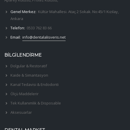
Genel Merkez:
Kültür Mahallesi. Ataç 2 Sokak. No:45/1 Kızılay,
Ankara
Telefon:
0533 762 83 66
Email:
info@dentalalisveris.net
BİLGİLENDİRME
Dolgular & Restoratif
Kaide & Simantasyon
Kanal Tedavisi & Endodonti
Ölçü Maddelerir
Tek Kullanımlık & Disposable
Aksesuarlar