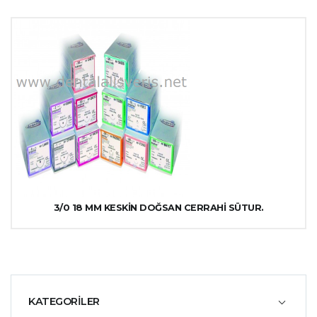
3/0 18 MM KESKİN DOĞSAN CERRAHİ SÜTUR.
KATEGORİLER