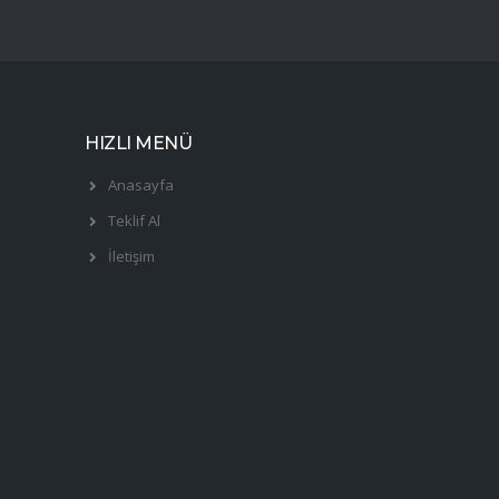
HIZLI MENÜ
Anasayfa
Teklif Al
İletişim