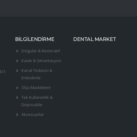
BİLGİLENDİRME
DENTAL MARKET
Dolgular & Restoratif
Kaide & Simantasyon
Kanal Tedavisi &
5/1
Endodonti
Ölçü Maddelerir
Tek Kullanımlık &
Disposable
Aksesuarlar