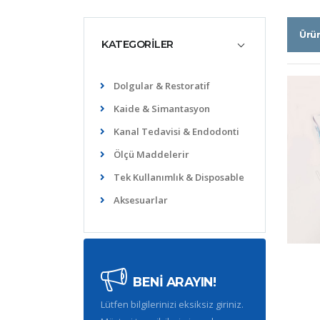
Ürü
KATEGORİLER
Dolgular & Restoratif
Kaide & Simantasyon
Kanal Tedavisi & Endodonti
Ölçü Maddelerir
Tek Kullanımlık & Disposable
Aksesuarlar
BENİ ARAYIN!
Lütfen bilgilerinizi eksiksiz giriniz.