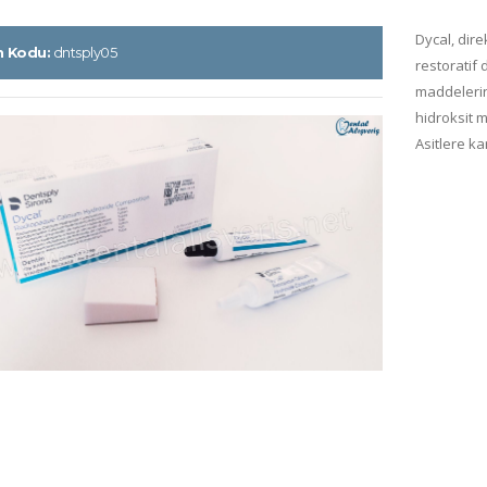
Dycal, dire
n Kodu:
dntsply05
restoratif 
maddelerin
hidroksit m
Asitlere kar