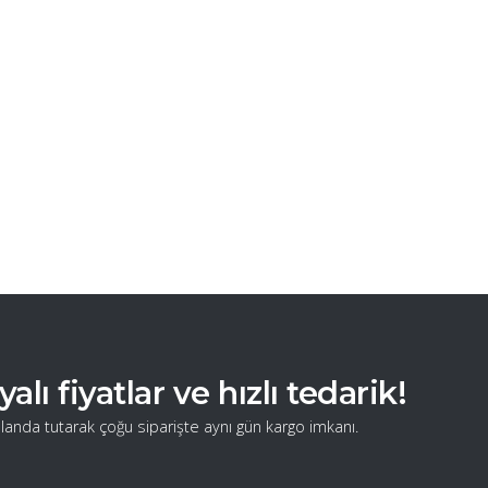
ı fiyatlar ve hızlı tedarik!
landa tutarak çoğu siparişte aynı gün kargo imkanı.