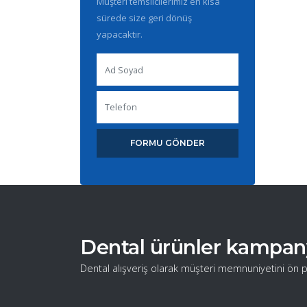
Müşteri temsilcilerimiz en kısa
sürede size geri dönüş
yapacaktır.
FORMU GÖNDER
Dental ürünler kampanyal
Dental alışveriş olarak müşteri memnuniyetini ön p