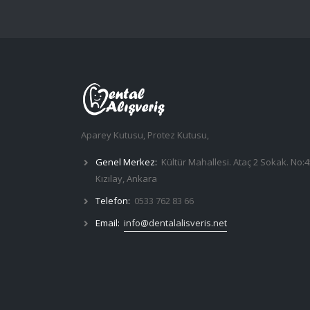
Aparey Kutusu, Protez Kutusu,
Genel Merkez:
Kültür Mahallesi. Ataç 2 Sokak. No:4
Kızılay, Ankara
Telefon:
0533 762 83 66
Email:
info@dentalalisveris.net