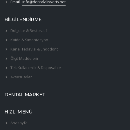
Email:
info@dentalalisveris.net
BİLGİLENDİRME
Dolgular & Restoratif
Kaide & Simantasyon
Kanal Tedavisi & Endodonti
Ölçü Maddelerir
Tek Kullanımlık & Disposable
Aksesuarlar
DENTAL MARKET
HIZLI MENÜ
Anasayfa