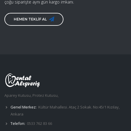
çoğu siparişte aynı gün kargo imkanı.
HEMEN TEKLİF AL
Aparey Kutusu, Protez Kutusu,
Genel Merkez:
Kültür Mahallesi. Ataç 2 Sokak. No:45/1 Kızılay,
Ankara
Telefon:
0533 762 83 66