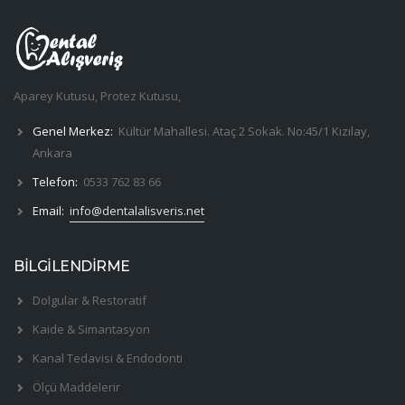
Aparey Kutusu, Protez Kutusu,
Genel Merkez:
Kültür Mahallesi. Ataç 2 Sokak. No:45/1 Kızılay,
Ankara
Telefon:
0533 762 83 66
Email:
info@dentalalisveris.net
BİLGİLENDİRME
Dolgular & Restoratif
Kaide & Simantasyon
Kanal Tedavisi & Endodonti
Ölçü Maddelerir