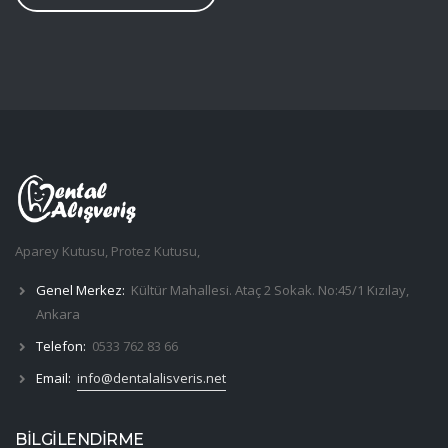
Aparey Kutusu, Protez Kutusu,
Genel Merkez:
Kültür Mahallesi. Ataç 2 Sokak. No:45/1 Kızılay,
Ankara
Telefon:
0533 762 83 66
Email:
info@dentalalisveris.net
BİLGİLENDİRME