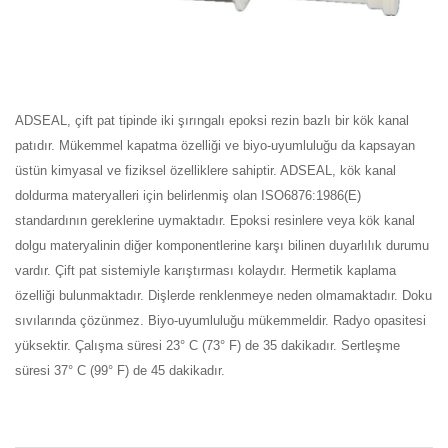
ADSEAL, çift pat tipinde iki şırıngalı epoksi rezin bazlı bir kök kanal
patıdır. Mükemmel kapatma özelliği ve biyo-uyumluluğu da kapsayan
üstün kimyasal ve fiziksel özelliklere sahiptir. ADSEAL, kök kanal
doldurma materyalleri için belirlenmiş olan ISO6876:1986(E)
standardının gereklerine uymaktadır. Epoksi resinlere veya kök kanal
dolgu materyalinin diğer komponentlerine karşı bilinen duyarlılık durumu
vardır. Çift pat sistemiyle karıştırması kolaydır. Hermetik kaplama
özelliği bulunmaktadır. Dişlerde renklenmeye neden olmamaktadır. Doku
sıvılarında çözünmez. Biyo-uyumluluğu mükemmeldir. Radyo opasitesi
yüksektir. Çalışma süresi 23° C (73° F) de 35 dakikadır. Sertleşme
süresi 37° C (99° F) de 45 dakikadır.