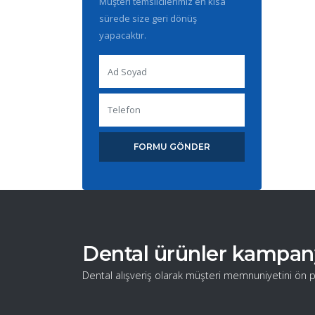
Müşteri temsilcilerimiz en kısa
sürede size geri dönüş
yapacaktır.
FORMU GÖNDER
Dental ürünler kampanyal
Dental alışveriş olarak müşteri memnuniyetini ön p