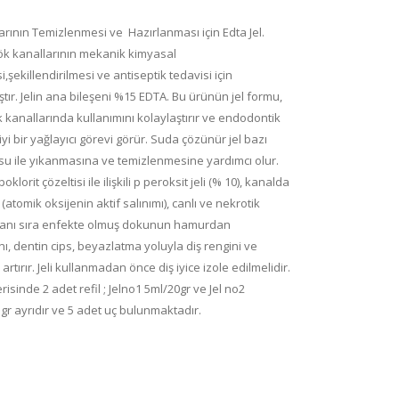
arının Temizlenmesi ve Hazırlanması için Edta Jel.
k kanallarının mekanik kimyasal
,şekillendirilmesi ve antiseptik tedavisi için
tır. Jelin ana bileşeni %15 EDTA. Bu ürünün jel formu,
k kanallarında kullanımını kolaylaştırır ve endodontik
n iyi bir yağlayıcı görevi görür. Suda çözünür jel bazı
 su ile yıkanmasına ve temizlenmesine yardımcı olur.
lorit çözeltisi ile ilişkili p peroksit jeli (% 10), kanalda
atomik oksijenin aktif salınımı), canlı ve nekrotik
anı sıra enfekte olmuş dokunun hamurdan
nı, dentin cips, beyazlatma yoluyla diş rengini ve
 artırır. Jeli kullanmadan önce diş iyice izole edilmelidir.
risinde 2 adet refil ; Jelno1 5ml/20gr ve Jel no2
gr ayrıdır ve 5 adet uç bulunmaktadır.