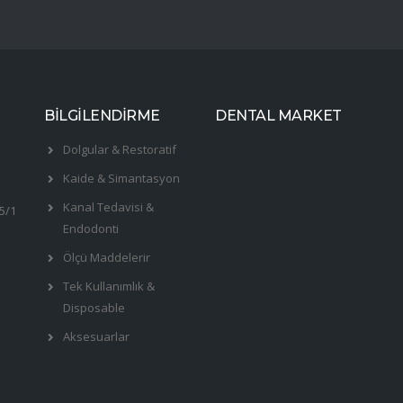
BİLGİLENDİRME
DENTAL MARKET
Dolgular & Restoratif
Kaide & Simantasyon
Kanal Tedavisi &
5/1
Endodonti
Ölçü Maddelerir
Tek Kullanımlık &
Disposable
Aksesuarlar