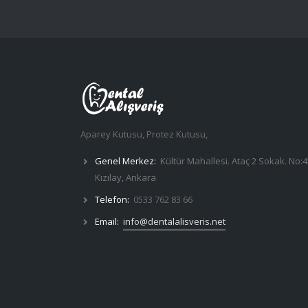
Aparey Kutusu, Protez Kutusu,
Genel Merkez:
Kültür Mahallesi. Ataç 2 Sokak. No:4
Kızılay, Ankara
Telefon:
0533 762 83 66
Email:
info@dentalalisveris.net