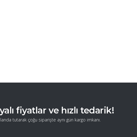
ı fiyatlar ve hızlı tedarik!
landa tutarak çoğu siparişte aynı gün kargo imkanı.