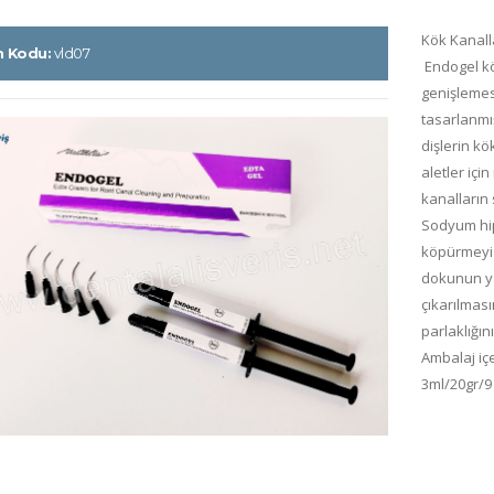
Kök Kanall
n Kodu:
vld07
Endogel kö
genişlemesi
tasarlanmış
dişlerin kö
aletler içi
kanalların
Sodyum hipok
köpürmeyi (
dokunun y
çıkarılması
parlaklığını
Ambalaj içe
3ml/20gr/9 