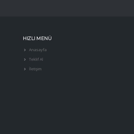
HIZLI MENÜ
Anasayfa
Teklif Al
İletişim