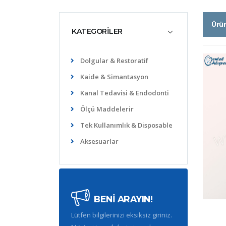
Ürü
KATEGORİLER
Dolgular & Restoratif
Kaide & Simantasyon
Kanal Tedavisi & Endodonti
Ölçü Maddelerir
Tek Kullanımlık & Disposable
Aksesuarlar
BENİ ARAYIN!
Lütfen bilgilerinizi eksiksiz giriniz.