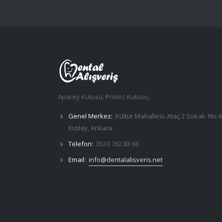
Aparey Kutusu, Protez Kutusu,
Genel Merkez:
Kültür Mahallesi. Ataç 2 Sokak. No:4
Kızılay, Ankara
Telefon:
0533 762 83 66
Email:
info@dentalalisveris.net