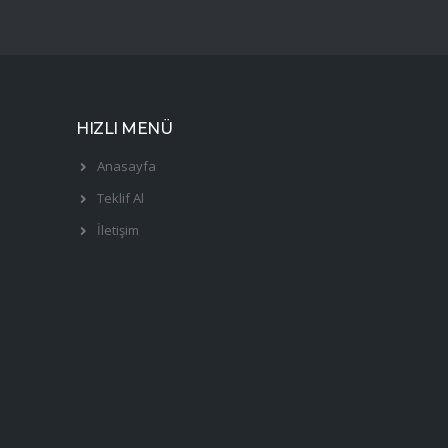
HIZLI MENÜ
Anasayfa
Teklif Al
İletişim