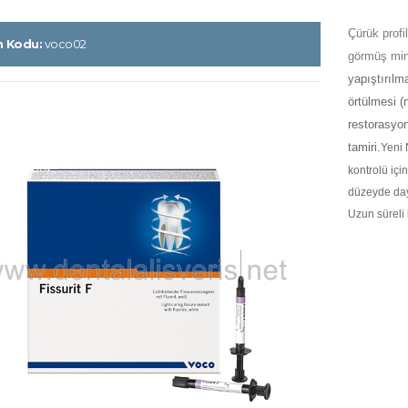
Çürük profil
n Kodu:
voco02
görmüş mi
yapıştırılm
örtülmesi (
restorasyo
tamiri.
Yeni 
kontrolü içi
düzeyde day
Uzun süreli 