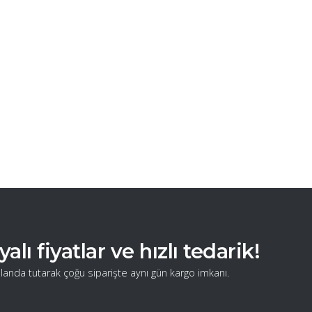
ı fiyatlar ve hızlı tedarik!
landa tutarak çoğu siparişte aynı gün kargo imkanı.