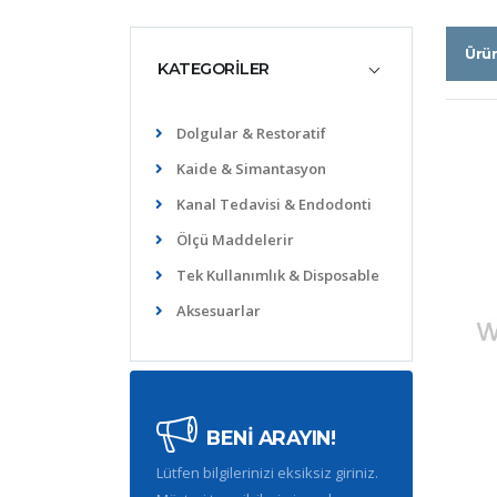
Ürü
KATEGORİLER
Dolgular & Restoratif
Kaide & Simantasyon
Kanal Tedavisi & Endodonti
Ölçü Maddelerir
Tek Kullanımlık & Disposable
Aksesuarlar
BENİ ARAYIN!
Lütfen bilgilerinizi eksiksiz giriniz.