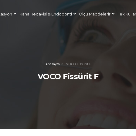
tasyon
Kanal Tedavisi & Endodonti
Ölçü Maddelerir
Tek Kulla
Anasayfa
VOCO Fissürit F
VOCO Fissürit F