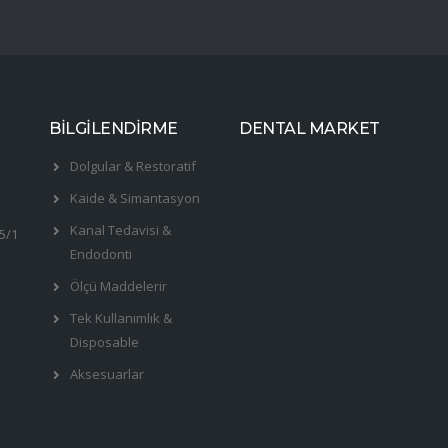
BİLGİLENDİRME
DENTAL MARKET
Dolgular & Restoratif
Kaide & Simantasyon
Kanal Tedavisi &
5/1
Endodonti
Ölçü Maddelerir
Tek Kullanımlık &
Disposable
Aksesuarlar