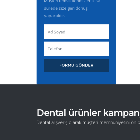
Müşteri temsilcilerimiz en kısa
sürede size geri dönüş
yapacaktır.
FORMU GÖNDER
Dental ürünler kampanyal
Dental alışveriş olarak müşteri memnuniyetini ön p