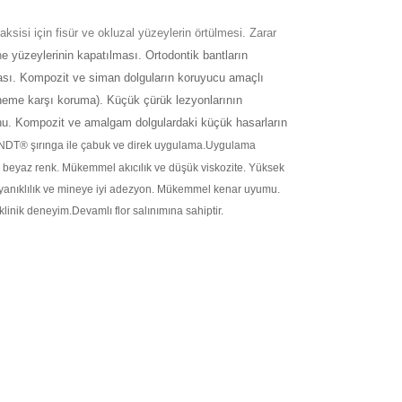
aksisi için fisür ve okluzal yüzeylerin örtülmesi. Zarar
n
e yüzeylerinin kapatılması. Ortodontik bantların
ası. Kompozit ve siman dolguların koruyucu amaçlı
neme karşı koruma). Küçük çürük lezyonlarının
nu. Kompozit ve amalgam dolgulardaki küçük hasarların
NDT® şırınga ile çabuk ve direk uygulama.
Uygulama
n beyaz renk. Mükemmel akıcılık ve düşük viskozite. Yüksek
anıklılık ve mineye iyi adezyon. Mükemmel kenar uyumu.
klinik deneyim.Devamlı flor salınımına sahiptir.