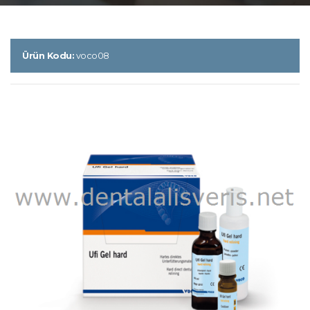
Ürün Kodu:
voco08