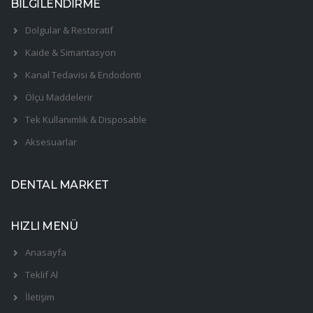
BİLGİLENDİRME
Dolgular & Restoratif
Kaide & Simantasyon
Kanal Tedavisi & Endodonti
Ölçü Maddelerir
Tek Kullanımlık & Disposable
Aksesuarlar
DENTAL MARKET
HIZLI MENÜ
Anasayfa
Teklif Al
İletişim