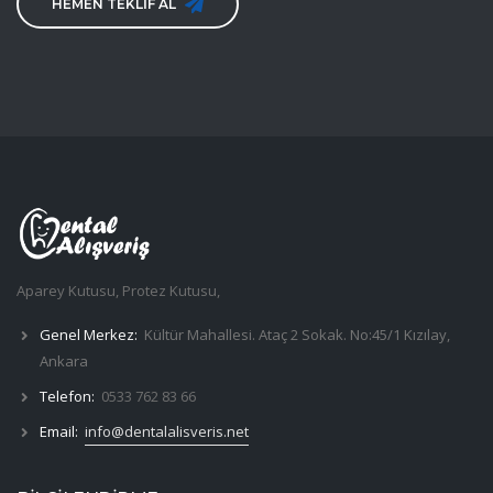
HEMEN TEKLİF AL
Aparey Kutusu, Protez Kutusu,
Genel Merkez:
Kültür Mahallesi. Ataç 2 Sokak. No:45/1 Kızılay,
Ankara
Telefon:
0533 762 83 66
Email:
info@dentalalisveris.net