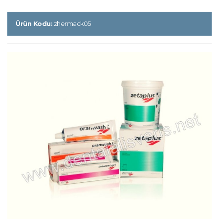
Ürün Kodu:
zhermack05