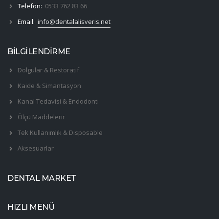
Telefon:
0533 762 83 66
Email:
info@dentalalisveris.net
BİLGİLENDİRME
Dolgular & Restoratif
Kaide & Simantasyon
Kanal Tedavisi & Endodonti
Ölçü Maddelerir
Tek Kullanımlık & Disposable
Aksesuarlar
DENTAL MARKET
HIZLI MENÜ